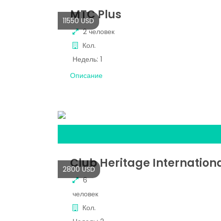
MTC Plus
11550 USD
2 человек
Кол.
Недель:
1
Описание
Club Heritage Internation
2800 USD
6
человек
Кол.