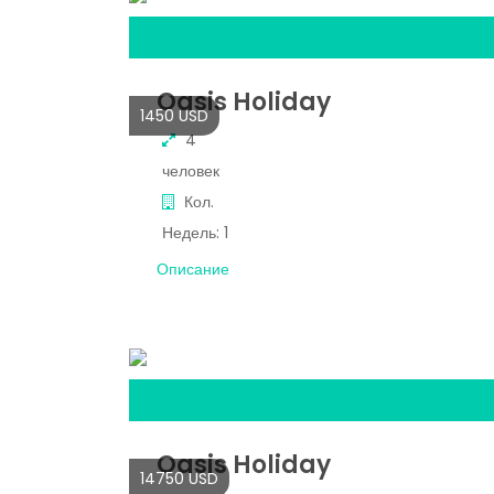
Oasis Holiday
1450 USD
4
человек
Кол.
Недель:
1
Описание
Oasis Holiday
14750 USD