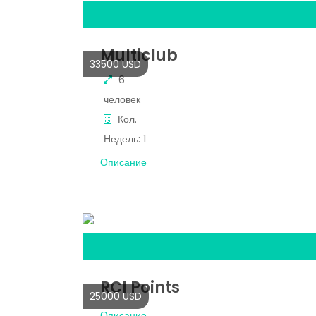
Multiclub
33500 USD
6
человек
Кол.
Недель:
1
Описание
RCI Points
25000 USD
Описание