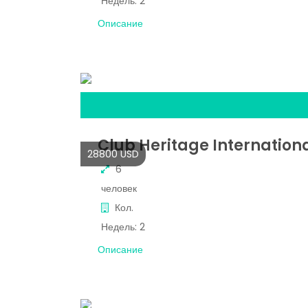
Недель:
2
Описание
Club Heritage Internation
28800 USD
6
человек
Кол.
Недель:
2
Описание