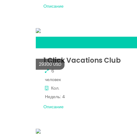
Описание
1 Click Vacations Club
29300 USD
6
человек
Кол.
Недель:
4
Описание